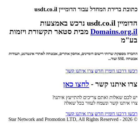
כתובת ברירת המחדל עבור הדומייין usdt.co.il
הדומיין usdt.co.il נרכש באמצעות
Domains.org.il
מבית סטאר תקשורת ויזמות
בע"מ
החברה מספקת שרותי רישום דומיינים, אחסון אתרים, אבטחה לאתרי אינטרנט, תעודות
אבטחה SSL ועוד...
רכשו דרכנו דומיין חדש
צרו איתנו קשר
צרו איתנו קשר -
לחצו כאן
יש לכם שאלות ואתם צריכים להתייעץ איתנו?
צרו איתנו קשר ונשמח לעזור בכל שאלה
רכשו דרכנו דומיין חדש
צרו איתנו קשר
© 2026 - Star Network and Promotion LTD, All Rights Reserved