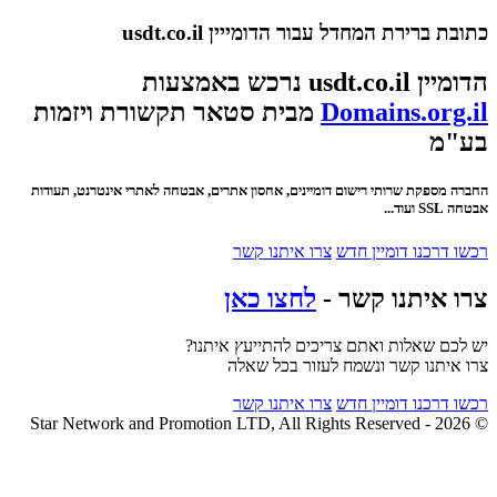
כתובת ברירת המחדל עבור הדומייין usdt.co.il
הדומיין usdt.co.il נרכש באמצעות
Domains.org.il
מבית סטאר תקשורת ויזמות
בע"מ
החברה מספקת שרותי רישום דומיינים, אחסון אתרים, אבטחה לאתרי אינטרנט, תעודות
אבטחה SSL ועוד...
רכשו דרכנו דומיין חדש
צרו איתנו קשר
צרו איתנו קשר -
לחצו כאן
יש לכם שאלות ואתם צריכים להתייעץ איתנו?
צרו איתנו קשר ונשמח לעזור בכל שאלה
רכשו דרכנו דומיין חדש
צרו איתנו קשר
© 2026 - Star Network and Promotion LTD, All Rights Reserved