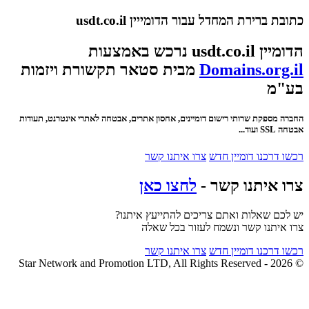
כתובת ברירת המחדל עבור הדומייין usdt.co.il
הדומיין usdt.co.il נרכש באמצעות
Domains.org.il
מבית סטאר תקשורת ויזמות
בע"מ
החברה מספקת שרותי רישום דומיינים, אחסון אתרים, אבטחה לאתרי אינטרנט, תעודות
אבטחה SSL ועוד...
רכשו דרכנו דומיין חדש
צרו איתנו קשר
צרו איתנו קשר -
לחצו כאן
יש לכם שאלות ואתם צריכים להתייעץ איתנו?
צרו איתנו קשר ונשמח לעזור בכל שאלה
רכשו דרכנו דומיין חדש
צרו איתנו קשר
© 2026 - Star Network and Promotion LTD, All Rights Reserved