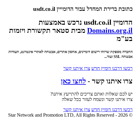
כתובת ברירת המחדל עבור הדומייין usdt.co.il
הדומיין usdt.co.il נרכש באמצעות
Domains.org.il
מבית סטאר תקשורת ויזמות
בע"מ
החברה מספקת שרותי רישום דומיינים, אחסון אתרים, אבטחה לאתרי אינטרנט, תעודות
אבטחה SSL ועוד...
רכשו דרכנו דומיין חדש
צרו איתנו קשר
צרו איתנו קשר -
לחצו כאן
יש לכם שאלות ואתם צריכים להתייעץ איתנו?
צרו איתנו קשר ונשמח לעזור בכל שאלה
רכשו דרכנו דומיין חדש
צרו איתנו קשר
© 2026 - Star Network and Promotion LTD, All Rights Reserved