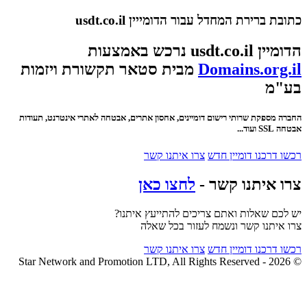
כתובת ברירת המחדל עבור הדומייין usdt.co.il
הדומיין usdt.co.il נרכש באמצעות
Domains.org.il
מבית סטאר תקשורת ויזמות
בע"מ
החברה מספקת שרותי רישום דומיינים, אחסון אתרים, אבטחה לאתרי אינטרנט, תעודות
אבטחה SSL ועוד...
רכשו דרכנו דומיין חדש
צרו איתנו קשר
צרו איתנו קשר -
לחצו כאן
יש לכם שאלות ואתם צריכים להתייעץ איתנו?
צרו איתנו קשר ונשמח לעזור בכל שאלה
רכשו דרכנו דומיין חדש
צרו איתנו קשר
© 2026 - Star Network and Promotion LTD, All Rights Reserved