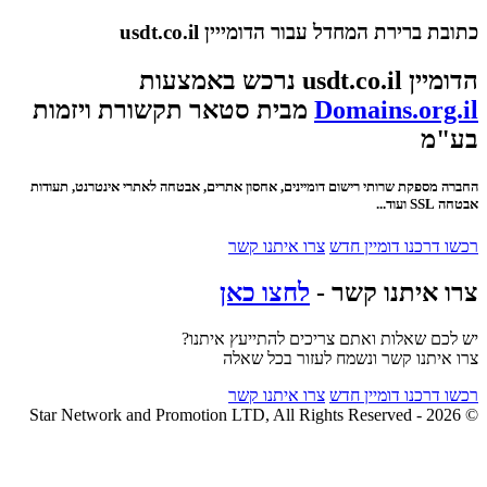
כתובת ברירת המחדל עבור הדומייין usdt.co.il
הדומיין usdt.co.il נרכש באמצעות
Domains.org.il
מבית סטאר תקשורת ויזמות
בע"מ
החברה מספקת שרותי רישום דומיינים, אחסון אתרים, אבטחה לאתרי אינטרנט, תעודות
אבטחה SSL ועוד...
רכשו דרכנו דומיין חדש
צרו איתנו קשר
צרו איתנו קשר -
לחצו כאן
יש לכם שאלות ואתם צריכים להתייעץ איתנו?
צרו איתנו קשר ונשמח לעזור בכל שאלה
רכשו דרכנו דומיין חדש
צרו איתנו קשר
© 2026 - Star Network and Promotion LTD, All Rights Reserved