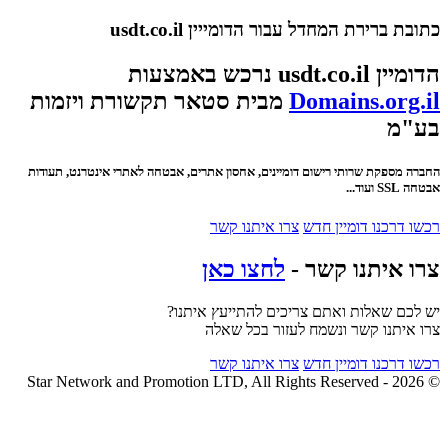
כתובת ברירת המחדל עבור הדומייין usdt.co.il
הדומיין usdt.co.il נרכש באמצעות
Domains.org.il
מבית סטאר תקשורת ויזמות
בע"מ
החברה מספקת שרותי רישום דומיינים, אחסון אתרים, אבטחה לאתרי אינטרנט, תעודות
אבטחה SSL ועוד...
רכשו דרכנו דומיין חדש
צרו איתנו קשר
צרו איתנו קשר -
לחצו כאן
יש לכם שאלות ואתם צריכים להתייעץ איתנו?
צרו איתנו קשר ונשמח לעזור בכל שאלה
רכשו דרכנו דומיין חדש
צרו איתנו קשר
© 2026 - Star Network and Promotion LTD, All Rights Reserved