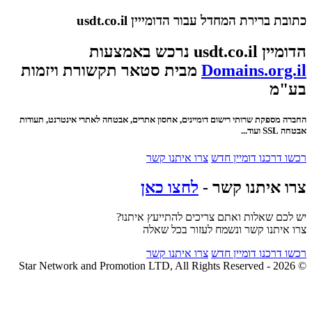
כתובת ברירת המחדל עבור הדומייין usdt.co.il
הדומיין usdt.co.il נרכש באמצעות
Domains.org.il
מבית סטאר תקשורת ויזמות
בע"מ
החברה מספקת שרותי רישום דומיינים, אחסון אתרים, אבטחה לאתרי אינטרנט, תעודות
אבטחה SSL ועוד...
רכשו דרכנו דומיין חדש
צרו איתנו קשר
צרו איתנו קשר -
לחצו כאן
יש לכם שאלות ואתם צריכים להתייעץ איתנו?
צרו איתנו קשר ונשמח לעזור בכל שאלה
רכשו דרכנו דומיין חדש
צרו איתנו קשר
© 2026 - Star Network and Promotion LTD, All Rights Reserved