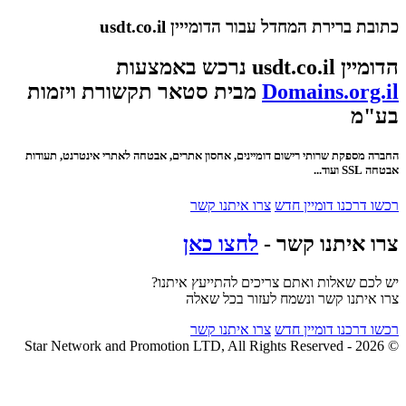
כתובת ברירת המחדל עבור הדומייין usdt.co.il
הדומיין usdt.co.il נרכש באמצעות
Domains.org.il
מבית סטאר תקשורת ויזמות
בע"מ
החברה מספקת שרותי רישום דומיינים, אחסון אתרים, אבטחה לאתרי אינטרנט, תעודות
אבטחה SSL ועוד...
רכשו דרכנו דומיין חדש
צרו איתנו קשר
צרו איתנו קשר -
לחצו כאן
יש לכם שאלות ואתם צריכים להתייעץ איתנו?
צרו איתנו קשר ונשמח לעזור בכל שאלה
רכשו דרכנו דומיין חדש
צרו איתנו קשר
© 2026 - Star Network and Promotion LTD, All Rights Reserved