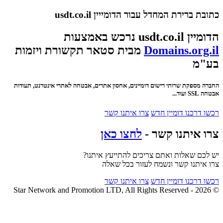
כתובת ברירת המחדל עבור הדומייין usdt.co.il
הדומיין usdt.co.il נרכש באמצעות
Domains.org.il
מבית סטאר תקשורת ויזמות
בע"מ
החברה מספקת שרותי רישום דומיינים, אחסון אתרים, אבטחה לאתרי אינטרנט, תעודות
אבטחה SSL ועוד...
רכשו דרכנו דומיין חדש
צרו איתנו קשר
צרו איתנו קשר -
לחצו כאן
יש לכם שאלות ואתם צריכים להתייעץ איתנו?
צרו איתנו קשר ונשמח לעזור בכל שאלה
רכשו דרכנו דומיין חדש
צרו איתנו קשר
© 2026 - Star Network and Promotion LTD, All Rights Reserved