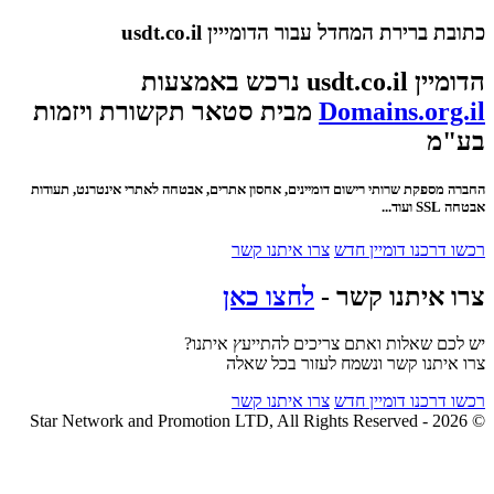
כתובת ברירת המחדל עבור הדומייין usdt.co.il
הדומיין usdt.co.il נרכש באמצעות
Domains.org.il
מבית סטאר תקשורת ויזמות
בע"מ
החברה מספקת שרותי רישום דומיינים, אחסון אתרים, אבטחה לאתרי אינטרנט, תעודות
אבטחה SSL ועוד...
רכשו דרכנו דומיין חדש
צרו איתנו קשר
צרו איתנו קשר -
לחצו כאן
יש לכם שאלות ואתם צריכים להתייעץ איתנו?
צרו איתנו קשר ונשמח לעזור בכל שאלה
רכשו דרכנו דומיין חדש
צרו איתנו קשר
© 2026 - Star Network and Promotion LTD, All Rights Reserved