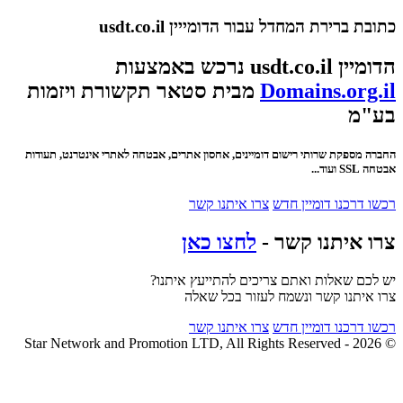
כתובת ברירת המחדל עבור הדומייין usdt.co.il
הדומיין usdt.co.il נרכש באמצעות
Domains.org.il
מבית סטאר תקשורת ויזמות
בע"מ
החברה מספקת שרותי רישום דומיינים, אחסון אתרים, אבטחה לאתרי אינטרנט, תעודות
אבטחה SSL ועוד...
רכשו דרכנו דומיין חדש
צרו איתנו קשר
צרו איתנו קשר -
לחצו כאן
יש לכם שאלות ואתם צריכים להתייעץ איתנו?
צרו איתנו קשר ונשמח לעזור בכל שאלה
רכשו דרכנו דומיין חדש
צרו איתנו קשר
© 2026 - Star Network and Promotion LTD, All Rights Reserved